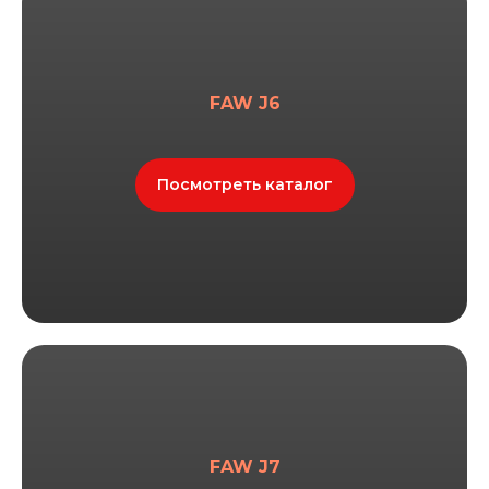
FAW J6
Посмотреть каталог
Оплата товаров производится
через сервис Robokassa
ИП Вяльцев Руслан Флюрович
ИНН 165053500504
ОГРНИП 314165023200016
FAW J7
Политика конфиденциальности