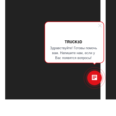
ИП Вяльцев Руслан Флюрович
ИНН 165053500504
ОГРНИП 314165023200016
Политика конфиденциальности
Публичная оферта
TRUCK3D
Здравствуйте! Готовы помочь
вам. Напишите нам, если у
Вас появятся вопросы!