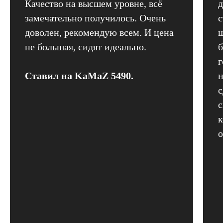
Качество на высшем уровне, всё
д
замечательно получилось. Очень
с
доволен, рекомендую всем. И цена
ш
не большая, сидят идеально.
б
г
Ставил на KaMaZ 5490.
н
с
с
к
о