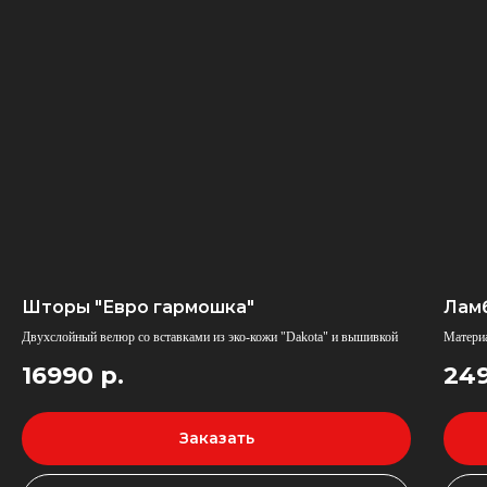
Шторы "Евро гармошка"
Лам
Двухслойный велюр со вставками из эко-кожи "Dakota" и вышивкой
Материа
16990
р.
24
Заказать
У нас самые