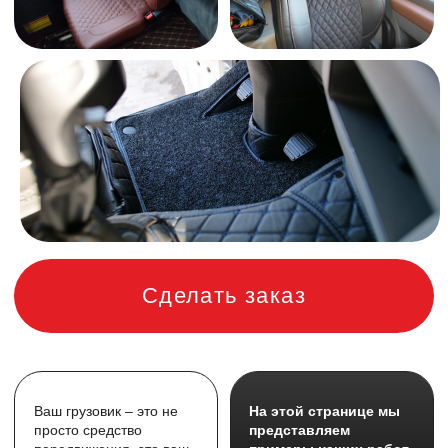
Сделать заказ
Ваш грузовик – это не
На этой странице мы
просто средство
представляем
передвижения, это ваш
примеры наших работ,
второй дом. Мы знаем,
выполненных для
как важно сделать его
SHACMAN X3000
, и
комфортным, стильным
показываем, как наши
и функциональным.
аксессуары могут
преобразить ваш
автомобиль.
Ковры и чехлы
для
SHACMAN X3000