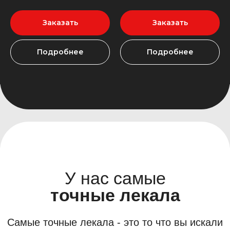
04
Вспененный
полиуритан
хранит форму материала
Заказать
Заказать
и изолирует от шума
05
Не скользящая
Подробнее
Подробнее
поверхность
для надежной фиксации на
ковролине автомобиля
Создайте идеальный
интерьер уже сегодня!
Оставьте свои контакты и наш менеджер
свяжется с Вами в ближайшее время или
просто позвоните нам!
+7
Отправить