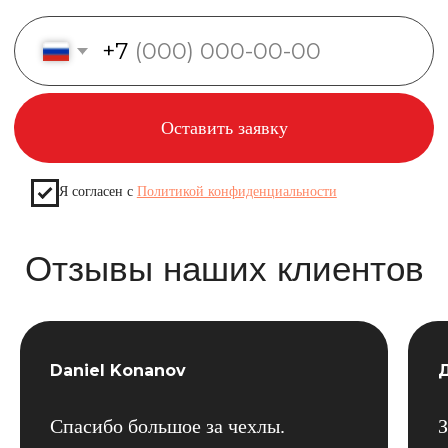
Daniel Konanov
Спасибо большое за чехлы.
З