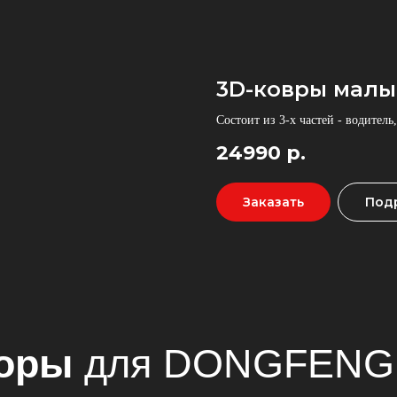
3D-ковры малы
Состоит из 3-х частей - водитель
24990
р.
ы
для DONGFENG GX
Заказать
Под