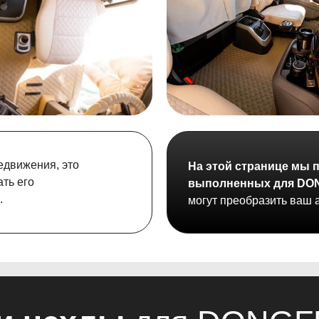
едвижения, это
На этой странице мы 
ать его
выполненных для DO
.
могут преобразить ваш 
чехлы
для DONGFENG
я идеально подойдут для вашего автомобиля