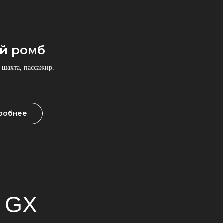
й ромб
, шахта, пассажир.
робнее