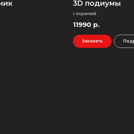
ник
3D подиумы
с подсветкой
11990
р.
Заказать
Под