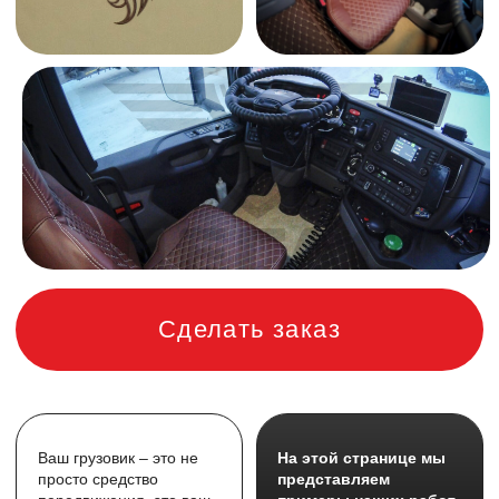
Сделать заказ
Ваш грузовик – это не
На этой странице мы
просто средство
представляем
передвижения, это ваш
примеры наших работ,
второй дом. Мы знаем,
выполненных для
как важно сделать его
SCANIA 6
, и показываем,
комфортным, стильным
как наши аксессуары
и функциональным.
могут преобразить ваш
автомобиль.
Ковры и чехлы
для
SCANIA 6