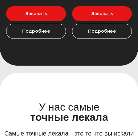
04
Вспененный
полиуритан
хранит форму материала
Заказать
Заказать
и изолирует от шума
05
Не скользящая
Подробнее
Подробнее
поверхность
для надежной фиксации на
ковролине автомобиля
Создайте идеальный
интерьер уже сегодня!
Оставьте свои контакты и наш менеджер
свяжется с Вами в ближайшее время или
просто позвоните нам!
+7
Отправить