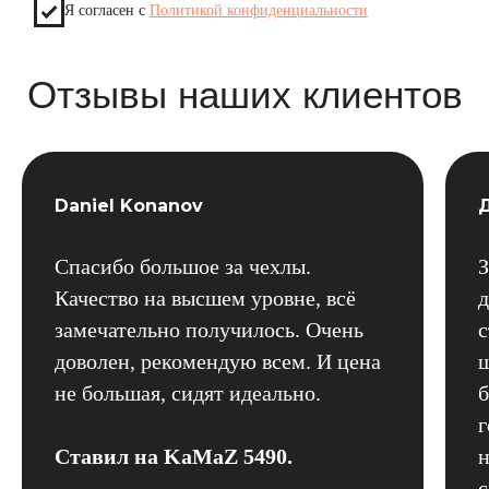
Daniel Konanov
Спасибо большое за чехлы.
З
Качество на высшем уровне, всё
д
замечательно получилось. Очень
с
доволен, рекомендую всем. И цена
ш
не большая, сидят идеально.
б
г
Ставил на KaMaZ 5490.
н
с