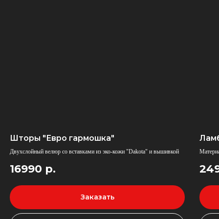
Шторы "Евро гармошка"
Лам
Двухслойный велюр со вставками из эко-кожи "Dakota" и вышивкой
Материа
16990
р.
24
Заказать
У нас самые