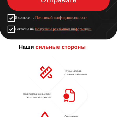
ктура
3D коврико
01
очкой
кожа
Наши
сильные стороны
03
ляция
Точные лекала,
сложная технология
лоев +
оляция
Гарантированно высокое
качество материалов
05
ность
Сохранение