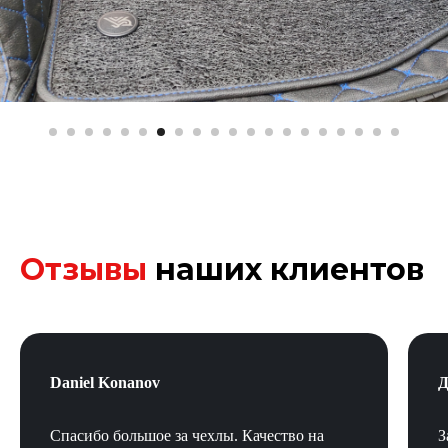
жете записаться на бесплатный замер!
аказать
Отзывы
наших клиентов
Daniel Konanov
Д
Спасибо большое за чехлы. Качество на
З