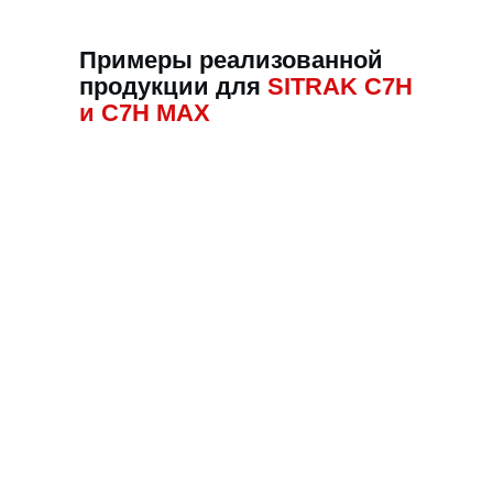
Примеры реализованной
продукции для
SITRAK C7H
и C7H MAX
3D ковры
из экокожи
Точные лекала, изготовленные
с помощью 3D сканера
6 вариантов расцветок материала