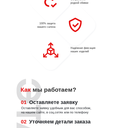
 коврика
родной обивки
томобиля
100% защита
вашего салона
Надёжная фиксация
наших изделий
Как
мы работаем?
01
Оставляете заявку
Оставляете заявку удобным для вас способом,
на нашем сайте, в соц.сетях или по телефону
02
Уточняем детали заказа