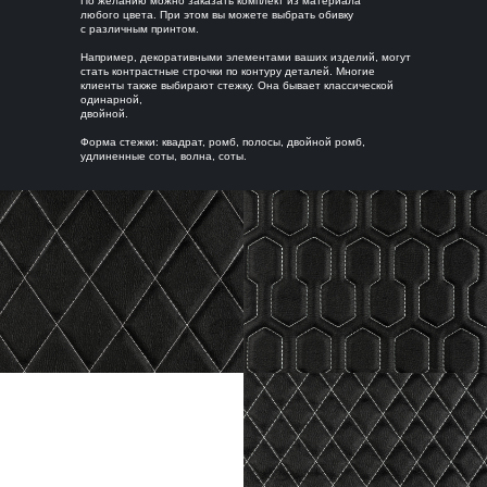
По желанию можно заказать комплект из материала
Публичная оферта
любого цвета. При этом вы можете выбрать обивку
с различным принтом.
Например, декоративными элементами ваших изделий, могут
стать контрастные строчки по контуру деталей. Многие
клиенты также выбирают стежку. Она бывает классической
одинарной,
двойной.
Форма стежки: квадрат, ромб, полосы, двойной ромб,
удлиненные соты, волна, соты.