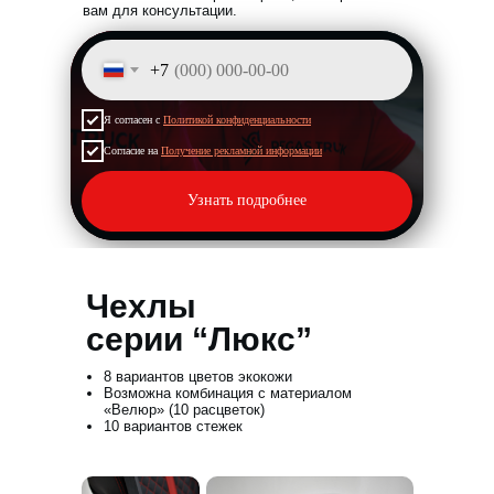
вам для консультации
.
+7
Я согласен с
Политикой конфиденциальности
Согласие на
Получение рекламной информации
Узнать подробнее
Остались вопросы?
Оставьте заявку и
Чехлы
менеджер проконсультирует Вас уже
сейчас.
серии “Люкс”
8 вариантов цветов экокожи
Возможна комбинация с материалом
Оставьте свои контакты и наш менеджер
свяжется с Вами в ближайшее время или
«Велюр» (10 расцветок)
просто позвоните нам!
10 вариантов стежек
+7