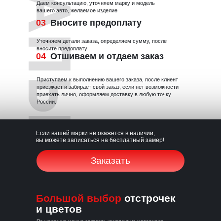
Даем консультацию, уточняем марку и модель
вашего авто, желаемое изделие
03
Вносите предоплату
ные стороны
Уточняем детали заказа, определяем сумму, после
вносите предоплату
04
Отшиваем и отдаем заказ
Приступаем к выполнению вашего заказа, после клиент
приезжает и забирает свой заказ, если нет возможности
приехать лично, оформляем доставку в любую точку
России.
Если вашей марки не окажется в наличии,
вы можете записаться на бесплатный замер!
Заказать
Оплата товаров производится
Сохранение
через сервис Robokassa
родной обивки
ИП Вяльцев Руслан Флюрович
ИНН 165053500504
Большой выбор
отстрочек
ОГРНИП 314165023200016
рованно высокое
и цветов
тво материалов
Политика конфиденциальности