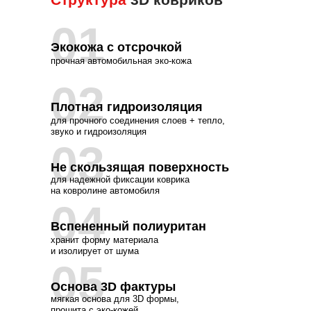
01
Экокожа с отсрочкой
прочная автомобильная эко-кожа
02
Плотная гидроизоляция
для прочного соединения слоев + тепло,
звуко и гидроизоляция
03
Не скользящая поверхность
для надежной фиксации коврика
на ковролине автомобиля
04
У нас сам
Вспененный полиуритан
хранит форму материала
С заботой о каждом
и изолирует от шума
автомобиле.
Окружите
05
себя комфортом и
уютом вместе с нами!
Основа 3D фактуры
Оставьте свой номер телефона и мы
Самые точные лекала - это то что 
мягкая основа для 3D формы,
свяжемся с вами в ближайшее
время, чтобы обсудить детали!
прошита с эко-кожей