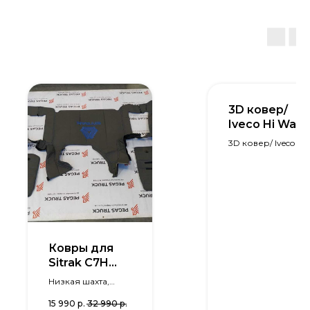
3D ковер/
Iveco Hi Way/
Мех
3D ковер/ Iveco
Ковры для
Sitrak C7H
"Dakota"
Низкая шахта,
основание
15 990
р.
32 990
р.
кресел: Водитель